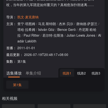
杖，当年的第九军团是如何覆灭的？真相愈加扑朔迷离……
导演：
凯文·麦克唐纳
主演：
查宁·塔图姆
/
马克·斯特朗
/
杰米·贝尔
/
唐纳德·萨瑟兰
/
塔哈·拉希姆
/
István Göz
/
Bence Gerö
/
丹尼斯·欧哈
拉
/
Paul Ritter
/
若尔特·拉斯洛
/
Julian Lewis Jones
/
Al
adár Laklóth
首播：
2011-01-01
最后更新：
2026-07-19T20:48:17+08:00
集数：
第1集
选集播放
单集介绍
线路1
线路2
线路3
第1集
相关视频