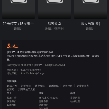
狙击精英：幽灵射手
深夜食堂
恶人当道(粤)
剧情片
剧情片/国产剧
剧情片
沙发TV - 免费高清电影电视剧综艺在线观看。
本站所有内容均来自互联网分享站点所提供的公开引用资源，未提供资源上传、存储服
务。
Copyright © 2010-2025 沙发TV。 All rights reserved.
当前站点：
https://shafatv.com
地址导航：
https://sofatv.vip/page
友情链接
66大片网
蛙蛙导航
迷鹿导航
青禾导航
硬核指南
免费资源库
资源网
刘野明的工具箱
关于
政策
其他
投放广告
18 U.S.C. § 2257
常见问题
联系我们
使用条款
站点地图
备用网址
滥用报告
隐私政策