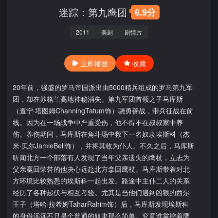
迷踪：第九鹰团
6.9分
2011
美剧
剧情片
立即播放
收藏
20年前，强盛的罗马帝国派出由5000精兵组成的罗马第九军
团，却在苏格兰高地神秘消失。第九军团首领之子马库斯
（查宁·塔图姆ChanningTatum饰）骁勇善战，带兵征战在前
线。因为在一场战争中严重受伤，他不得不在叔叔家中养
伤。养伤期间，马库斯在角斗场中救下一名奴隶埃斯科（杰
米·贝尔JamieBell饰），并将其收为仆人。不久之后，马库斯
听闻北方一个部落有人发现了当年父亲遗失的鹰杖，立志为
父亲赢回荣誉的他决心远赴北方拿回鹰杖。马库斯带着对北
方环境比较熟悉的埃斯科一起出发。路途中主仆二人的关系
经历了各种起伏与相互考验。尤其是当他们遇到凶狠的西尔
王子（塔哈·拉希姆TaharRahim饰）后，马库斯发现埃斯科
的身份远远不只是个普通的奴隶那么简单。究竟谁掌控着鹰