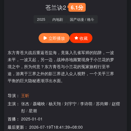
苍兰诀2
6.1分
2025
内地剧
国产动漫
/
格斗
立即播放
收藏
东方青苍大战后重返苍盐海，竟落入孔雀军师的陷阱，一波
未平，一波又起，另一边，战神赤地频繁现身于小兰花的梦
境之中，所为何意？东方青苍与小兰花的冤家旅程行至半
途，游离于三界之外的影三界进入众人视野，一个关乎三界
平衡的巨大隐秘逐渐浮出水面。
导演：
王昕
主演：
张杰
/
聂曦映
/
杨天翔
/
刘宇宁
/
李诗萌
/
苏尚卿
/
赵熠
彤
/
星潮
首播：
2025-01-01
最后更新：
2026-07-19T18:41:39+08:00