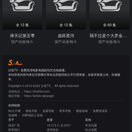
全 12 集
全 12 集
全 60 集
择天记第五季
崩坏星河
我不过是个大罗金仙动态漫画
国产动漫/格斗
国产动漫/格斗
国产动漫/格斗
沙发TV - 免费高清电影电视剧综艺在线观看。
本站所有内容均来自互联网分享站点所提供的公开引用资源，未提供资源上传、存储服
务。
Copyright © 2010-2025 沙发TV。 All rights reserved.
当前站点：
https://shafatv.com
地址导航：
https://sofatv.vip/page
友情链接
66大片网
蛙蛙导航
迷鹿导航
青禾导航
硬核指南
免费资源库
资源网
刘野明的工具箱
关于
政策
其他
投放广告
18 U.S.C. § 2257
常见问题
联系我们
使用条款
站点地图