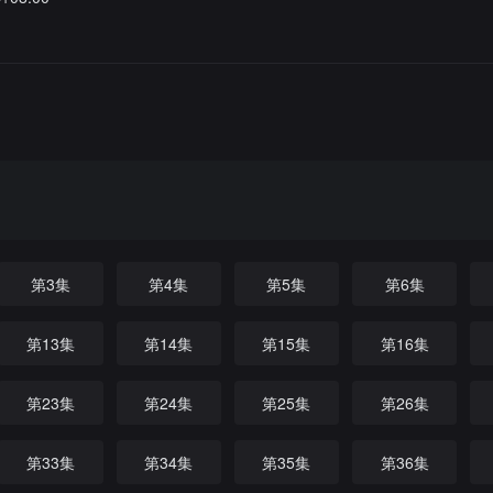
第3集
第4集
第5集
第6集
第13集
第14集
第15集
第16集
第23集
第24集
第25集
第26集
第33集
第34集
第35集
第36集