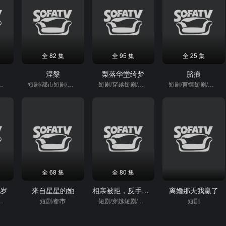
全 82 集
全 95 集
全 25 集
涅槃
梨落华堂绮梦
脐痕
短剧/重生
短剧/都市短剧/逆袭
短剧/穿越短剧/穿越
短剧/言情短剧/逆袭
全 68 集
全 80 集
三岁
来自星星的她
相亲被拒，反手逮捕女嘉宾
离婚那天我赢了
短剧/穿越
短剧/都市
短剧/穿越短剧/穿越
短剧