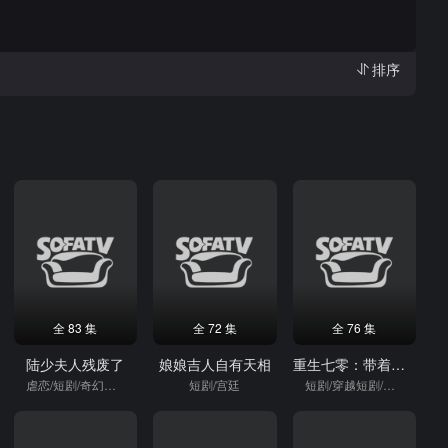
排序
全 83 集
全 72 集
全 76 集
陆少夫人残废了
娘娘吉人自有天相
重生七零：带着萌娃去逼婚
虐恋/短剧/奇幻短剧
短剧/宫廷
短剧/穿越短剧/穿越