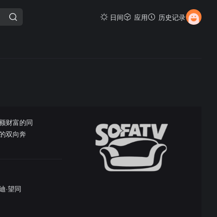
日间
应用
历史记录
额财富的同
的双向奔
迪·望同