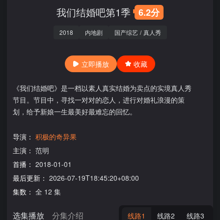
我们结婚吧第1季
6.2分
2018
内地剧
国产综艺
/
真人秀
立即播放
收藏
《我们结婚吧》是一档以素人真实结婚为卖点的实境真人秀
节目。节目中，寻找一对对的恋人，进行对婚礼浪漫的策
划，给予新娘一生最美好最难忘的回忆。
导演：
积极的奇异果
主演：
范明
首播：
2018-01-01
最后更新：
2026-07-19T18:45:20+08:00
集数：
全 12 集
选集播放
分集介绍
线路1
线路2
线路3