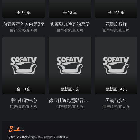
全 34 集
全 23 集
全 192 集
向着宵夜的方向第3季
逃离朝九晚五的恋爱
花漾剧客厅
国产综艺/真人秀
国产综艺/真人秀
国产综艺/真人秀
全 20 集
更新至 7 集
更新至 14 集
宇宙打歌中心
德云社尚九熙郭霄汉相声专场郑州站2022
天籁与少年
国产综艺/真人秀
国产综艺/真人秀
国产综艺/真人秀
沙发TV - 免费高清电影电视剧综艺在线观看。