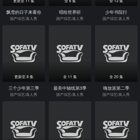
更新至 11 集
全 8 集
全 13 集
飘雪的日子来看你
唱给世界听
少年书院行
国产综艺/真人秀
国产综艺/真人秀
国产综艺/真人秀
更新至 8 集
全 11 集
全 20 集
三个少年第三季
最美中轴线第3季
嗨放派第二季
国产综艺/真人秀
国产综艺/真人秀
国产综艺/真人秀