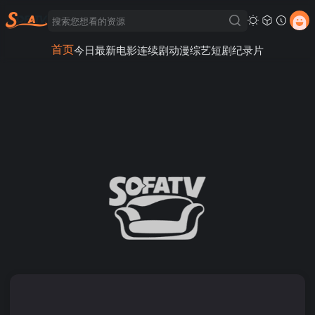
首页
今日最新
电影
连续剧
动漫
综艺
短剧
纪录片