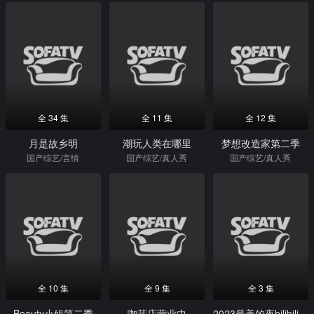
全 34 集
全 11 集
全 12 集
月是故乡明
潮玩人类在哪里
梦想改造家第二季
国产综艺/言情
国产综艺/真人秀
国产综艺/真人秀
全 10 集
全 9 集
全 3 集
Beauty小姐第二季
咖菲店营业中
2023最美的夜bilibili晚会