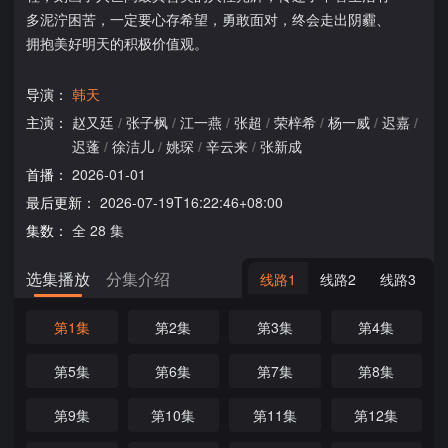
多泥泞困苦，一定要心存希望，勇敢面对，终会走出阴霾、
拥抱美好明天的积极价值观。
导演：
韩天
主演：
赵又廷
/
张子枫
/
江一燕
/
张超
/
荣梓希
/
杨一威
/
迟嘉
/
迟蓬
/
徐洁儿
/
姚琛
/
辛云来
/
张新成
首播：
2026-01-01
最后更新：
2026-07-19T16:22:46+08:00
集数：
全 28 集
选集播放
分集介绍
线路1
线路2
线路3
第1集
第2集
第3集
第4集
第5集
第6集
第7集
第8集
第9集
第10集
第11集
第12集