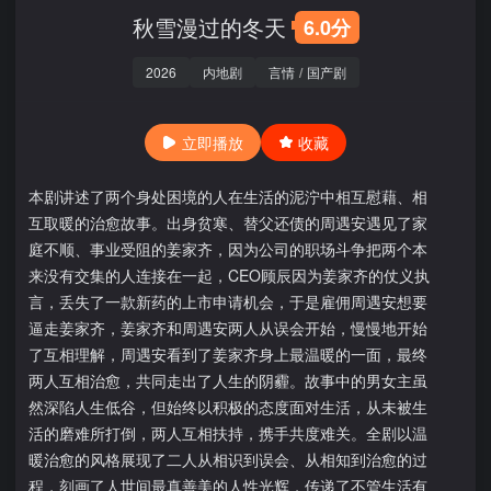
秋雪漫过的冬天
6.0分
2026
内地剧
言情
/
国产剧
立即播放
收藏
本剧讲述了两个身处困境的人在生活的泥泞中相互慰藉、相
互取暖的治愈故事。出身贫寒、替父还债的周遇安遇见了家
庭不顺、事业受阻的姜家齐，因为公司的职场斗争把两个本
来没有交集的人连接在一起，CEO顾辰因为姜家齐的仗义执
言，丢失了一款新药的上市申请机会，于是雇佣周遇安想要
逼走姜家齐，姜家齐和周遇安两人从误会开始，慢慢地开始
了互相理解，周遇安看到了姜家齐身上最温暖的一面，最终
两人互相治愈，共同走出了人生的阴霾。故事中的男女主虽
然深陷人生低谷，但始终以积极的态度面对生活，从未被生
活的磨难所打倒，两人互相扶持，携手共度难关。全剧以温
暖治愈的风格展现了二人从相识到误会、从相知到治愈的过
程，刻画了人世间最真善美的人性光辉，传递了不管生活有