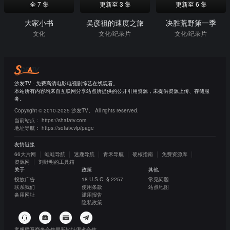
全 7 集
更新至 3 集
更新至 6 集
大家小书
吴彦祖的速度之旅
决胜荒野第一季
文化
文化/纪录片
文化/纪录片
沙发TV - 免费高清电影电视剧综艺在线观看。
本站所有内容均来自互联网分享站点所提供的公开引用资源，未提供资源上传、存储服
务。
Copyright © 2010-2025 沙发TV。 All rights reserved.
当前站点：
https://shafatv.com
地址导航：
https://sofatv.vip/page
友情链接
66大片网
蛙蛙导航
迷鹿导航
青禾导航
硬核指南
免费资源库
资源网
刘野明的工具箱
关于
政策
其他
投放广告
18 U.S.C. § 2257
常见问题
联系我们
使用条款
站点地图
备用网址
滥用报告
隐私政策
客服联系
商务合作
最新地址
渠道合作