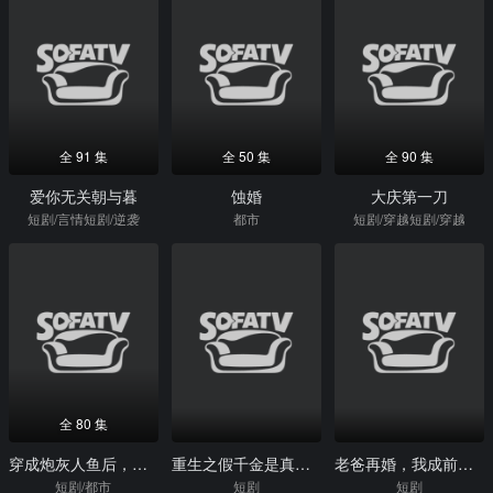
全 91 集
全 50 集
全 90 集
爱你无关朝与暮
蚀婚
大庆第一刀
短剧/言情短剧/逆袭
都市
短剧/穿越短剧/穿越
全 80 集
穿成炮灰人鱼后，我被偏爱了
重生之假千金是真团宠
老爸再婚，我成前任团宠
短剧/都市
短剧
短剧