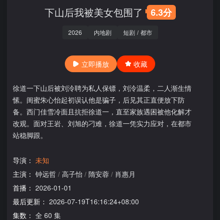
下山后我被美女包围了
6.3分
2026
内地剧
短剧
/
都市
立即播放
收藏
徐道一下山后被刘泠聘为私人保镖，刘泠温柔，二人渐生情
愫。闺蜜朱心怡起初误认他是骗子，后见其正直便放下防
备。西门佳雪冷面且抗拒徐道一，直至家族遇困被他化解才
改观。面对王岩、刘旭的刁难，徐道一凭实力应对，在都市
站稳脚跟。
导演：
未知
主演：
钟远哲
/
高子怡
/
隋安蓉
/
肖惠月
首播：
2026-01-01
最后更新：
2026-07-19T16:16:24+08:00
集数：
全 60 集