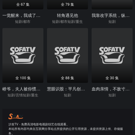
全 67 集
全 79 集
一觉醒来，我成了嫌疑人
转角遇见他
我靠改字系统，纵横了八零年代
短剧/都市
短剧/都市短剧/重生
短剧
全 100 集
全 88 集
全 30 集
峤爷，夫人被你惯坏了
慧眼识股：平凡创富记
血肉亲情，不敌寸利贪心
短剧/言情短剧/重生
短剧
短剧
沙发TV - 免费高清电影电视剧综艺在线观看。
本站所有内容均来自互联网分享站点所提供的公开引用资源，未提供资源上传、存储服
务。