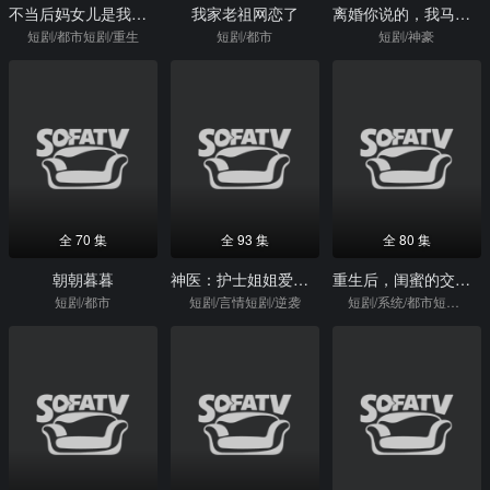
不当后妈女儿是我心尖宠
我家老祖网恋了
离婚你说的，我马甲掉了你别复合
短剧/都市短剧/重生
短剧/都市
短剧/神豪
全 70 集
全 93 集
全 80 集
朝朝暮暮
神医：护士姐姐爱上我
重生后，闺蜜的交换系统失灵了
短剧/都市
短剧/言情短剧/逆袭
短剧/系统/都市短剧/重生