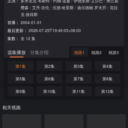
主演：
多米尼克·韦斯特
/
约翰·道曼
/
伊德里斯·艾尔巴
/
弗兰基·
费森
/
艾丹·吉伦
/
伍德·哈里斯
/
迪尔德丽·罗夫乔
/
克拉
克·彼得斯
首播：
2004-01-01
最后更新：
2026-07-25T19:46:03+08:00
集数：
全 12 集
选集播放
分集介绍
线路1
线路2
线路3
第1集
第2集
第3集
第4集
第5集
第6集
第7集
第8集
第9集
第10集
第11集
第12集
相关视频