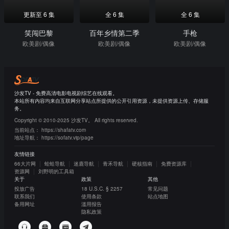
更新至 6 集
全 6 集
全 6 集
笑闯巴黎
百年乡情第二季
手枪
欧美剧/偶像
欧美剧/偶像
欧美剧/偶像
沙发TV - 免费高清电影电视剧综艺在线观看。
本站所有内容均来自互联网分享站点所提供的公开引用资源，未提供资源上传、存储服
务。
Copyright © 2010-2025 沙发TV。 All rights reserved.
当前站点：
https://shafatv.com
地址导航：
https://sofatv.vip/page
友情链接
66大片网
蛙蛙导航
迷鹿导航
青禾导航
硬核指南
免费资源库
资源网
刘野明的工具箱
关于
政策
其他
投放广告
18 U.S.C. § 2257
常见问题
联系我们
使用条款
站点地图
备用网址
滥用报告
隐私政策