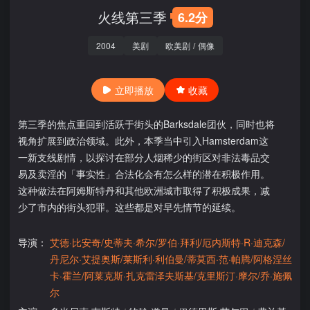
火线第三季
6.2分
2004
美剧
欧美剧
/
偶像
立即播放
收藏
第三季的焦点重回到活跃于街头的Barksdale团伙，同时也将
视角扩展到政治领域。此外，本季当中引入Hamsterdam这
一新支线剧情，以探讨在部分人烟稀少的街区对非法毒品交
易及卖淫的「事实性」合法化会有怎么样的潜在积极作用。
这种做法在阿姆斯特丹和其他欧洲城市取得了积极成果，减
少了市内的街头犯罪。这些都是对早先情节的延续。
导演：
艾德·比安奇/史蒂夫·希尔/罗伯·拜利/厄内斯特·R·迪克森/
丹尼尔·艾提奥斯/莱斯利·利伯曼/蒂莫西·范·帕腾/阿格涅丝
卡·霍兰/阿莱克斯·扎克雷泽夫斯基/克里斯汀·摩尔/乔·施佩
尔