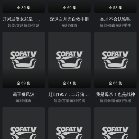
全 89 集
全 60 集
全 58 集
开局迎娶女武皇：助她成帝
深渊白月光自救手册
她才不会认输呢
短剧/穿越短剧/穿越
短剧/都市
短剧/都市短剧/重生
全 69 集
全 81 集
全 65 集
霸王餐风波
赶山1957，二斤猪肉换个媳妇
我是母亲！也是战神
短剧/都市
短剧/言情短剧/逆袭
短剧/剧情短剧/强者