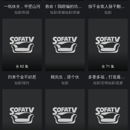
一纸休夫，半壁山河
救命！我瞎编的功法徒弟成仙了
假千金靠人脉干翻全场
短剧/民国
短剧/穿越短剧/穿越
短剧
全 62 集
全 71 集
归来千金不好惹
顾先生，搭个伙
多妻多福，打造最强王朝
短剧/现代
短剧
短剧/言情短剧/逆袭