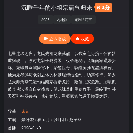
沉睡千年的小祖宗霸气归来
6.4分
2026
内地剧
短剧
/
萌宝
立即播放
收藏
七星连珠之夜，龙氏先祖龙曦苏醒，以孩童之身携三件神器
重归现世。彼时龙家子嗣凋零，仅余老弱，又逢南家退婚折
辱。龙曦显圣震慑宵小，治愈祖母、唤醒痴孙龙墨渊神智。
她为龙墨渊与极阴之体的林梦瑶缔结婚约，助其修行。然太
弘大师为夺气运勾结南家掘断龙脉，致使龙家危殆。龙曦识
破其功法源自自身残篇，借龙脉反制重创敌手，最终驱动补
天石引神器共鸣，修补龙脉，重振家族气运于倾覆之际。
导演：
未知
主演：
景研竣
/
崔宝月
/
张计明
/
赵子络
首播：
2026-01-01