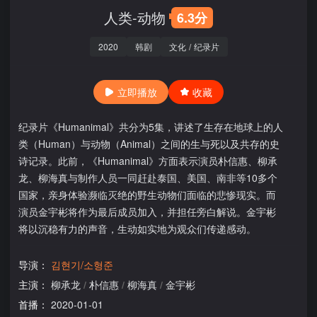
人类-动物
6.3分
2020
韩剧
文化
/
纪录片
立即播放
收藏
纪录片《Humanimal》共分为5集，讲述了生存在地球上的人
类（Human）与动物（Animal）之间的生与死以及共存的史
诗记录。此前，《Humanimal》方面表示演员朴信惠、柳承
龙、柳海真与制作人员一同赶赴泰国、美国、南非等10多个
国家，亲身体验濒临灭绝的野生动物们面临的悲惨现实。而
演员金宇彬将作为最后成员加入，并担任旁白解说。金宇彬
将以沉稳有力的声音，生动如实地为观众们传递感动。
导演：
김현기/소형준
主演：
柳承龙
/
朴信惠
/
柳海真
/
金宇彬
首播：
2020-01-01