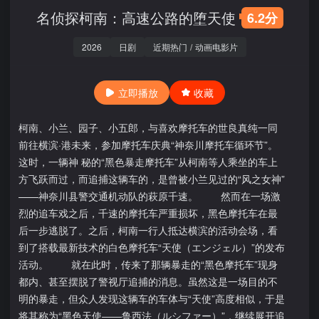
名侦探柯南：高速公路的堕天使
6.2分
2026
日剧
近期热门
/
动画电影片
立即播放
收藏
柯南、小兰、园子、小五郎，与喜欢摩托车的世良真纯一同
前往横滨·港未来，参加摩托车庆典“神奈川摩托车循环节”。
这时，一辆神 秘的“黑色暴走摩托车”从柯南等人乘坐的车上
方飞跃而过，而追捕这辆车的，是曾被小兰见过的“风之女神”
——神奈川县警交通机动队的萩原千速。 然而在一场激
烈的追车戏之后，千速的摩托车严重损坏，黑色摩托车在最
后一步逃脱了。之后，柯南一行人抵达横滨的活动会场，看
到了搭载最新技术的白色摩托车“天使（エンジェル）”的发布
活动。 就在此时，传来了那辆暴走的“黑色摩托车”现身
都内、甚至摆脱了警视厅追捕的消息。虽然这是一场目的不
明的暴走，但众人发现这辆车的车体与“天使”高度相似，于是
将其称为“黑色天使——鲁西法（ルシファー）”，继续展开追