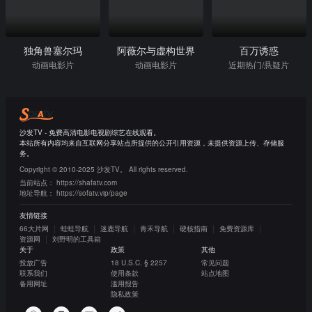
独角兽塞尔玛
阿薇尔与虚构世界
百万诱惑
动画电影片
动画电影片
近期热门/悬疑片
沙发TV - 免费高清电影电视剧综艺在线观看。
本站所有内容均来自互联网分享站点所提供的公开引用资源，未提供资源上传、存储服
务。
Copyright © 2010-2025 沙发TV。 All rights reserved.
当前站点：
https://shafatv.com
地址导航：
https://sofatv.vip/page
友情链接
66大片网
蛙蛙导航
迷鹿导航
青禾导航
硬核指南
免费资源库
资源网
刘野明的工具箱
关于
政策
其他
投放广告
18 U.S.C. § 2257
常见问题
联系我们
使用条款
站点地图
备用网址
滥用报告
隐私政策